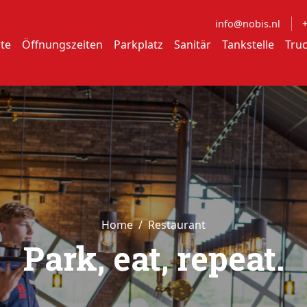
info@nobis.nl
+
te
Öffnungszeiten
Parkplatz
Sanitär
Tankstelle
Tru
Home
Restaurant
Park, eat, repeat.