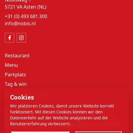
5721 VA Asten (NL)
+31 (0) 493 681 300
info@nobis.nl
Restaurant
Menu
Parkplatz
Tag & win
Key to cheap coffee!
Cookies
Wir platzieren Cookies, damit unsere Website korrekt
Das angrenzende Hotel bietet eine wunderbare
funktioniert. Mit diesen Cookies können wir den
Unterkunft für eine erholsame Nacht in einem der
Datenverkehr auf der Website analysieren und die
Benutzererfahrung verbessern.
komfortablen Zimmer des
Best Western Hotel Nobis